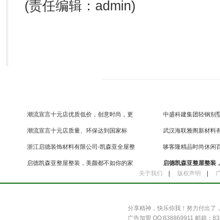
(责任编辑：admin)
潮流宣言十元店优质低价，创意时尚，更
中盛科建集团轻钢别墅
多新
间
潮流宣言十元店质量、环保达到国家标
武汉海联雅阁新材料
准，更
策打
浙江启德装饰材料有限公司-凯森亚全屋整
哆客隆精品时尚休闲百
装
元市
启德凯森亚整屋整装，美颜都不如你的家
启德凯森亚整屋整装
关于我们
|
版权声明
|
惊艳
潮宅
分享精神，快乐你我！努力付出了
广告加盟 QQ:838869911 邮箱：838