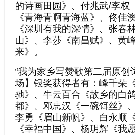
的诗画田园》、付兆武/李权
《青海青啊青海蓝》、佟佳澳
《深圳有我的深情》、张春林
山》、李莎《南昌赋》、黄峰
来》。
“我为家乡写赞歌第二届原创
场】银奖获得者有：峰千朵
驰》、牛云百合《故乡的白鸽
都》、邓忠汉《一碗饵丝》
李勇《眉山新帆》、白永顺
《幸福中国》、杨玥辉《我