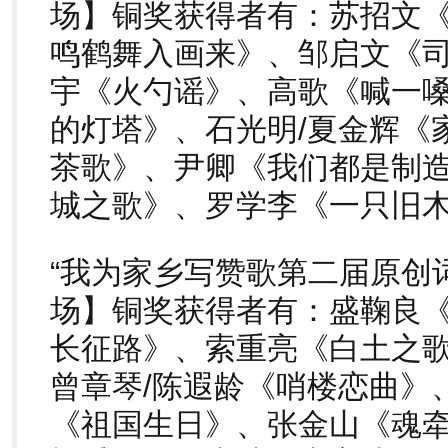
场】铜奖获得者有：苏招文
鸣鹤舞入画来》、邹启文《
宇《火勺谣》、高歌《喊一
的灯塔》、石光明/夏金辉《
茶歌》、尹卿《我们都是制
城之歌》、罗学李《一只旧
“我为家乡写赞歌第二届原创
场】铜奖获得者有：盛鞠良
长征路》、索重亮《白土之
曾章琴/陈遐龄《哨楼恋曲》
《祖国生日》、张金山《魂