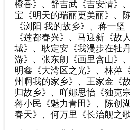
橙香》、舒吉武《吉安情》
宝《明天的瑞丽更美丽》、陈
《浏阳 我的故乡》、蒋一坚
《莲都春兴》、马迎新《故
城》、耿定安《我漫步在牡
游》、张东朗《画里含山》
明鑫《大湾区之光》、林萍
州啊我的家乡》、王家金《
归故乡》、吖娜思怡《独克宗
蒋小民《魅力青田》、陈创
春天》、何万里《长治舰之