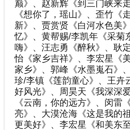
巅》、赵新辉《到三门峡来走
《想你了，瑶山》、歪竹《
新》、贾赏贤《白河水色美
忆》、黄帮赐/李凯年《采菊
嗨》、汪志勇《醉秋》、耿
怡《家乡吉祥》、李宏星《
家乡》、郭峰《水墨嵬石》
珍/李镇《莲韵童心》、王卉
好风光》、周昊天《我深深
《云南，你的远方》、闵雷
亮》、大漠沧海《这是我的
更美好》、李宏星《和美东