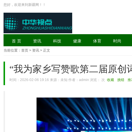
您好，欢迎来到新疆网！！
首 页
资讯
科技
健康
体育
时尚
当前位置：
首页
> 资讯 > 正文
“我为家乡写赞歌第二届原创
时间：2026-02-06 19:16 来源：未知 作者：admin 浏览：
次
收藏
挑错
推