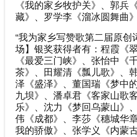
《我的家乡牧护关》、郭兵
藏》、罗学李《溜冰圆舞曲
“我为家乡写赞歌第二届原创
场】银奖获得者有：程霞《
《最爱三门峡》、张怡中《
茶》、田耀清《瓢儿歌》、
泽《盛泽》、董国瑞《梦中
九坝》、潘卓君《客家山歌
乐》、沈力《梦回乌蒙山》
伟《成都》、李莎《穗城华
我的骄傲》、张学义《内蒙