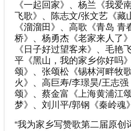
《一起回家》、杨兰《我爱
飞歌》、陈志文/张文艺《藏
《溜溜田》、高歌《青岛 青
桥》、杨勇杰《老家来人了
《日子好过望客来》、毛艳飞
平《黑山，我的家乡你好吗》
颂》、张颂松《锡林河畔牧歌
火》、高巨寿/李璟昊/王志
颂》、蔡金富《上海黄浦江
梦》、刘川平/郭钢《秦岭魂
“我为家乡写赞歌第二届原创