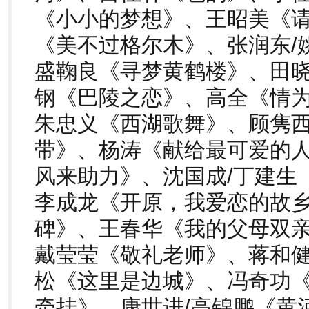
《小小的梦想》、王昭美《
《美不过格尔木》、张润东/
盛鞠良《寻梦黄鹤楼》、田晓
钢《巴陵之恋》、高全《情为
朱忠义《西湖歌舞》、顾隽
带》、杨涛《献给最可爱的
风来助力》、沈国成/丁建生
李成龙《开原，我爱恋的故
碑》、王春华《我的父母双
戴莹莹《敬礼老师》、蒋和
松《这里是边城》、冯奇功
牵挂》、康世进/高锦鹏《黄