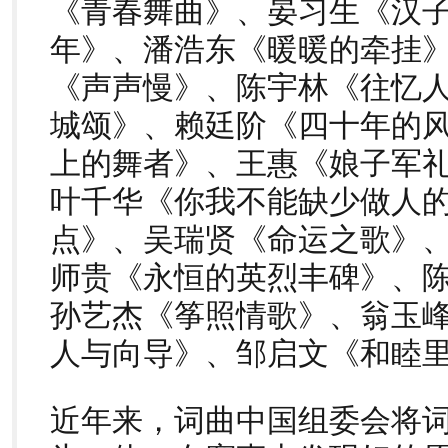
《青春舞曲》、晏习生《汉
年》、潘浩东《暖暖的牵挂
《声声慢》、陈宇林《往忆
城颂》、赖廷阶《四十年的
上的舞者》、王惠《娘子军
叶千华《你我不能缺少做人
点》、吴瑞贤《命运之歌》
师贵《永恒的英烈丰碑》、
孙艺杰《筝照情歌》、翁玉
人与向导》、邹启文《和睦
近年来，词曲中国组委会将