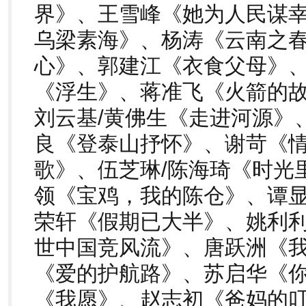
界》、王雪峰《她为人民谋幸
乌梁素海》、杨涛《云南之
心》、郭建江《衣食父母》
《浮生》、蒋准飞《火箭的
刘云基/黄佛生《走进河源》
良《登泰山抒怀》、谢苛《
歌》、伍芝琳/陈海琦《时光
领《宝鸡，我的陈仓》、谭显
荣轩《假期已大半》、姚利
世中国竞风流》、唐跃洲《
《爱的护航路》、苏启华《
《我愿》、赵志初《爸妈的