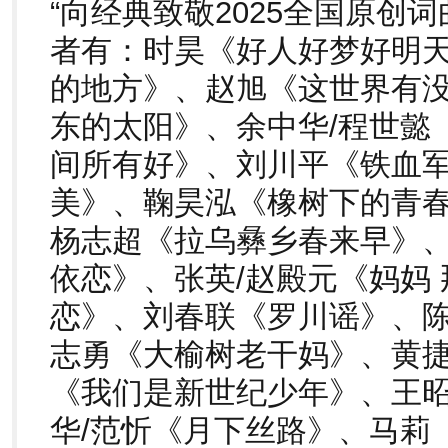
“向经典致敬2025全国原创
者有：时昊《好人好梦好明
的地方》、赵旭《这世界有
东的太阳》、余中华/程世懿
间所有好》、刘川平《铁血
美》、鞠昊泓《橡树下的青
杨志超《拉乌彝乡春来早》
依恋》、张英/赵殿元《妈妈
恋》、刘春联《罗川谣》、
志勇《大榆树老干妈》、黄捷
《我们是新世纪少年》、王昭
华/范忻《月下丝路》、马莉