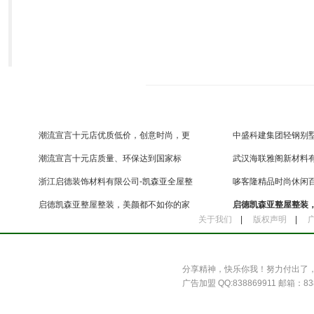
潮流宣言十元店优质低价，创意时尚，更
中盛科建集团轻钢别墅
多新
间
潮流宣言十元店质量、环保达到国家标
武汉海联雅阁新材料
准，更
策打
浙江启德装饰材料有限公司-凯森亚全屋整
哆客隆精品时尚休闲百
装
元市
启德凯森亚整屋整装，美颜都不如你的家
启德凯森亚整屋整装
关于我们
|
版权声明
|
惊艳
潮宅
分享精神，快乐你我！努力付出了
广告加盟 QQ:838869911 邮箱：838