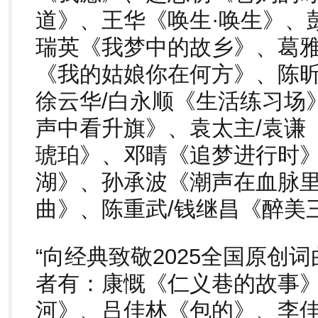
道》、王华《唤生·唤生》、
瑞英《我梦中的故乡》、葛雅
《我的姑娘你在何方》、陈昕
徐云华/白永顺《生活练习场
声中看升旗》、袁太主/袁谦
琥珀》、邓晴《追梦进行时
湖》、孙承波《潮声在血脉
曲》、陈重武/钱继昌《醉美
“向经典致敬2025全国原创
者有：康慨《仁义巷的故事
河》、吕佳林《包的》、李