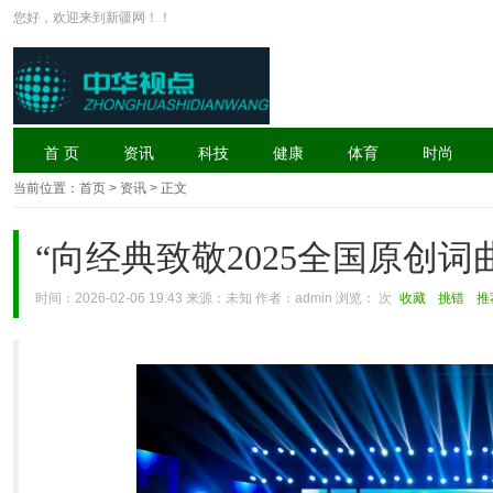
您好，欢迎来到新疆网！！
首 页
资讯
科技
健康
体育
时尚
当前位置：
首页
> 资讯 > 正文
“向经典致敬2025全国原创
时间：2026-02-06 19:43 来源：未知 作者：admin 浏览：
次
收藏
挑错
推