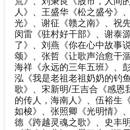
荒》、刘秉良《股市，人间
人》、王盛华《松之盛兮》
光》、谢征《赣之南》、祝
闵雷《驻村好干部》、谢泰
了》、刘燕《你在心中故事
颂》、张哲《让歌声治愈干
海祥《永远的三年五班》、彭
泓《我是老祖老祖奶奶的钓
歌》、宋新明/王吉合《感恩
的传人，海南人》、伍裕生
如梭》、张照卿《光明情》
德《跨越灵魂之歌》、史丰