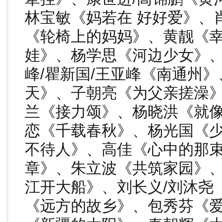
林宝敏《妈若在 好好爱》、
《轮椅上的妈妈》、黄靓《
娃》、杨学思《河边少女》
峰/瞿新国/王亚峰《南通州
天》、子朝亮《为父亲搓澡
兰《接力颂》、杨晓洪《就
恋《千载春秋》、杨光国《
不待人》、高佳《心中的那
章》、朱立波《共筑家园》
江开大船》、刘长义/刘沐尧《
《远方的故乡》、包秀芬《爱