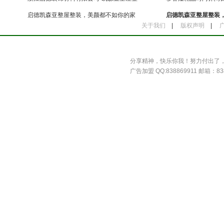
装
元市
启德凯森亚整屋整装，美颜都不如你的家
启德凯森亚整屋整装
关于我们
|
版权声明
|
惊艳
潮宅
分享精神，快乐你我！努力付出了
广告加盟 QQ:838869911 邮箱：838