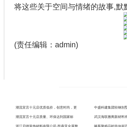
将这些关于空间与情绪的故事,默
(责任编辑：admin)
潮流宣言十元店优质低价，创意时尚，更
中盛科建集团轻钢别墅
多新
间
潮流宣言十元店质量、环保达到国家标
武汉海联雅阁新材料
准，更
策打
浙江启德装饰材料有限公司-凯森亚全屋整
哆客隆精品时尚休闲百